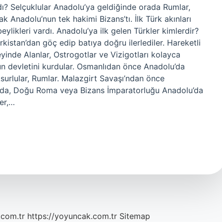
ı? Selçuklular Anadolu’ya geldiğinde orada Rumlar,
k Anadolu’nun tek hakimi Bizans’tı. İlk Türk akınları
eylikleri vardı. Anadolu’ya ilk gelen Türkler kimlerdir?
ürkistan’dan göç edip batıya doğru ilerlediler. Hareketli
yinde Alanlar, Ostrogotlar ve Vizigotları kolayca
Hun devletini kurdular. Osmanlıdan önce Anadolu’da
 Asurlular, Rumlar. Malazgirt Savaşı’ndan önce
larda, Doğu Roma veya Bizans İmparatorluğu Anadolu’da
er,…
.com.tr
https://yoyuncak.com.tr
Sitemap