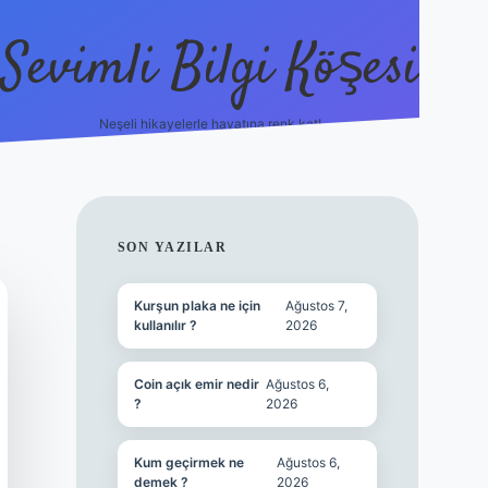
Sevimli Bilgi Köşesi
Neşeli hikayelerle hayatına renk kat!
hiltonbet güncel giri
SIDEBAR
SON YAZILAR
Kurşun plaka ne için
Ağustos 7,
kullanılır ?
2026
Coin açık emir nedir
Ağustos 6,
?
2026
Kum geçirmek ne
Ağustos 6,
demek ?
2026