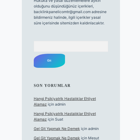
Hukuka ve yasal düzenlemelere aykırı
olduğunu düşündüğünüz içerikleri,
backlinkpanelicomtr@gmail.com
adresine
bildirmeniz halinde, ilgili içerikler yasal
süre içerisinde sitemizden kaldırılacaktır.
Arama
SON YORUMLAR
Hangi Psikiyatrik Hastalıklar Ehliyet
Alamaz
için
admin
Hangi Psikiyatrik Hastalıklar Ehliyet
Alamaz
için
Suat
Gel Git Yapmak Ne Demek
için
admin
Gel Git Yapmak Ne Demek
için
Mesut