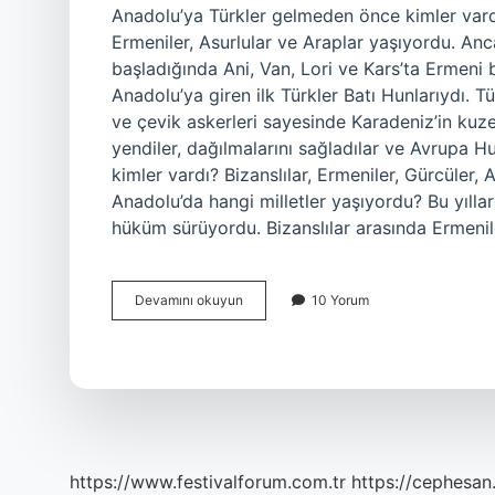
Anadolu’ya Türkler gelmeden önce kimler vard
Ermeniler, Asurlular ve Araplar yaşıyordu. Anca
başladığında Ani, Van, Lori ve Kars’ta Ermeni b
Anadolu’ya giren ilk Türkler Batı Hunlarıydı. T
ve çevik askerleri sayesinde Karadeniz’in kuze
yendiler, dağılmalarını sağladılar ve Avrupa 
kimler vardı? Bizanslılar, Ermeniler, Gürcüler,
Anadolu’da hangi milletler yaşıyordu? Bu yıl
hüküm sürüyordu. Bizanslılar arasında Ermenil
1071
Devamını okuyun
10 Yorum
Yılından
Önce
Anadoluda
Kimler
Vardı
https://www.festivalforum.com.tr
https://cephesan