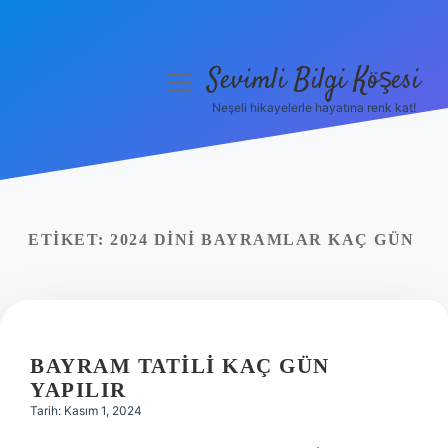
Sevimli Bilgi Köşesi
menüyü
aç
Neşeli hikayelerle hayatına renk kat!
Anasayfa
Gizlilik Politikası
Yasal Uyarı
ETIKET:
2024 DINI BAYRAMLAR KAÇ GÜN
Hakkımızda
BAYRAM TATILI KAÇ GÜN
YAPILIR
Tarih: Kasım 1, 2024