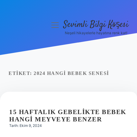
Sevimli Bilgi Köşesi
menüyü
aç
Neşeli hikayelerle hayatına renk kat!
Anasayfa
Gizlilik Politikası
Yasal Uyarı
ETIKET:
2024 HANGI BEBEK SENESI
Hakkımızda
15 HAFTALIK GEBELIKTE BEBEK
HANGI MEYVEYE BENZER
Tarih: Ekim 9, 2024