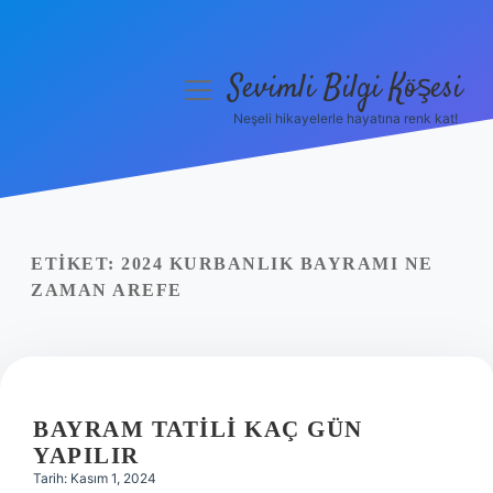
Sevimli Bilgi Köşesi
menüyü
aç
Neşeli hikayelerle hayatına renk kat!
Anasayfa
Gizlilik Politikası
Yasal Uyarı
ETIKET:
2024 KURBANLIK BAYRAMI NE
ZAMAN AREFE
Hakkımızda
BAYRAM TATILI KAÇ GÜN
YAPILIR
Tarih: Kasım 1, 2024