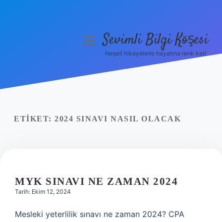
Sevimli Bilgi Köşesi
menüyü
aç
Neşeli hikayelerle hayatına renk kat!
Anasayfa
Gizlilik Politikası
Yasal Uyarı
ETIKET:
2024 SINAVI NASIL OLACAK
Hakkımızda
MYK SINAVI NE ZAMAN 2024
Tarih: Ekim 12, 2024
Mesleki yeterlilik sınavı ne zaman 2024? CPA