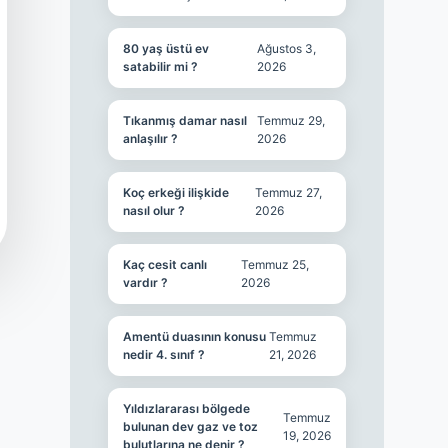
80 yaş üstü ev
Ağustos 3,
satabilir mi ?
2026
Tıkanmış damar nasıl
Temmuz 29,
anlaşılır ?
2026
Koç erkeği ilişkide
Temmuz 27,
nasıl olur ?
2026
Kaç cesit canlı
Temmuz 25,
vardır ?
2026
Amentü duasının konusu
Temmuz
nedir 4. sınıf ?
21, 2026
Yıldızlararası bölgede
Temmuz
bulunan dev gaz ve toz
19, 2026
bulutlarına ne denir ?