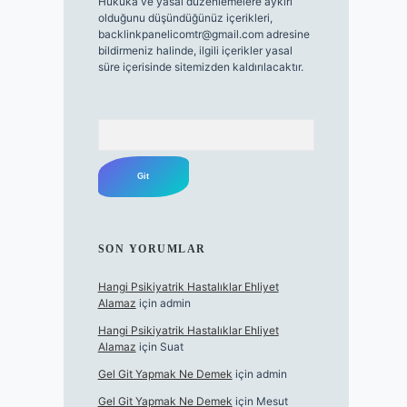
Hukuka ve yasal düzenlemelere aykırı
olduğunu düşündüğünüz içerikleri,
backlinkpanelicomtr@gmail.com
adresine
bildirmeniz halinde, ilgili içerikler yasal
süre içerisinde sitemizden kaldırılacaktır.
Arama
SON YORUMLAR
Hangi Psikiyatrik Hastalıklar Ehliyet
Alamaz
için
admin
Hangi Psikiyatrik Hastalıklar Ehliyet
Alamaz
için
Suat
Gel Git Yapmak Ne Demek
için
admin
Gel Git Yapmak Ne Demek
için
Mesut