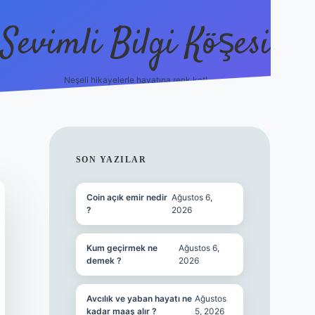
Sevimli Bilgi Köşesi
Neşeli hikayelerle hayatına renk kat!
hiltonbet güncel giriş
h
SIDEBAR
SON YAZILAR
Coin açık emir nedir
Ağustos 6,
?
2026
Kum geçirmek ne
Ağustos 6,
demek ?
2026
Avcılık ve yaban hayatı ne
Ağustos
kadar maaş alır ?
5, 2026