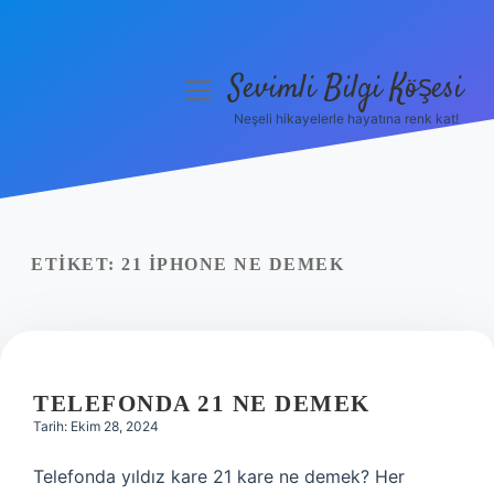
Sevimli Bilgi Köşesi
menüyü
aç
Neşeli hikayelerle hayatına renk kat!
Anasayfa
Gizlilik Politikası
Yasal Uyarı
ETIKET:
21 IPHONE NE DEMEK
Hakkımızda
TELEFONDA 21 NE DEMEK
Tarih: Ekim 28, 2024
Telefonda yıldız kare 21 kare ne demek? Her