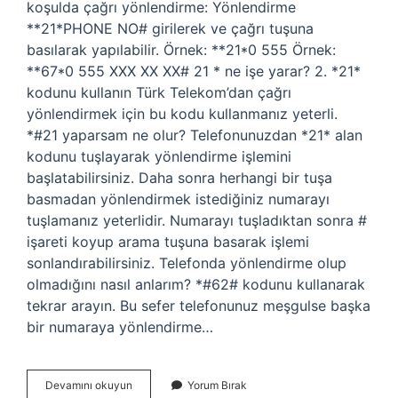
koşulda çağrı yönlendirme: Yönlendirme
**21*PHONE NO# girilerek ve çağrı tuşuna
basılarak yapılabilir. Örnek: **21*0 555 Örnek:
**67*0 555 XXX XX XX# 21 * ne işe yarar? 2. *21*
kodunu kullanın Türk Telekom’dan çağrı
yönlendirmek için bu kodu kullanmanız yeterli.
*#21 yaparsam ne olur? Telefonunuzdan *21* alan
kodunu tuşlayarak yönlendirme işlemini
başlatabilirsiniz. Daha sonra herhangi bir tuşa
basmadan yönlendirmek istediğiniz numarayı
tuşlamanız yeterlidir. Numarayı tuşladıktan sonra #
işareti koyup arama tuşuna basarak işlemi
sonlandırabilirsiniz. Telefonda yönlendirme olup
olmadığını nasıl anlarım? *#62# kodunu kullanarak
tekrar arayın. Bu sefer telefonunuz meşgulse başka
bir numaraya yönlendirme…
Telefonda
Devamını okuyun
Yorum Bırak