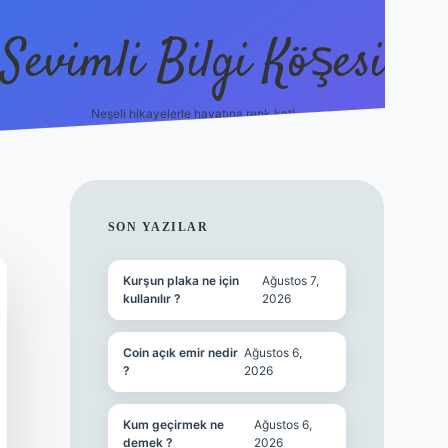
Sevimli Bilgi Köşesi
Neşeli hikayelerle hayatına renk kat!
hiltonbet günce
SIDEBAR
SON YAZILAR
Kurşun plaka ne için
Ağustos 7,
kullanılır ?
2026
Coin açık emir nedir
Ağustos 6,
?
2026
Kum geçirmek ne
Ağustos 6,
demek ?
2026