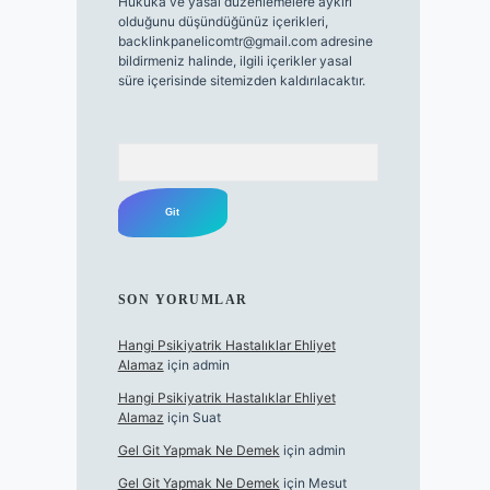
Hukuka ve yasal düzenlemelere aykırı
olduğunu düşündüğünüz içerikleri,
backlinkpanelicomtr@gmail.com
adresine
bildirmeniz halinde, ilgili içerikler yasal
süre içerisinde sitemizden kaldırılacaktır.
Arama
SON YORUMLAR
Hangi Psikiyatrik Hastalıklar Ehliyet
Alamaz
için
admin
Hangi Psikiyatrik Hastalıklar Ehliyet
Alamaz
için
Suat
Gel Git Yapmak Ne Demek
için
admin
Gel Git Yapmak Ne Demek
için
Mesut