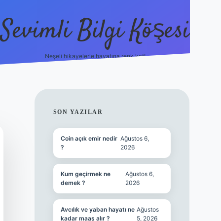
Sevimli Bilgi Köşesi
Neşeli hikayelerle hayatına renk kat!
hiltonbet güncel giri
SIDEBAR
SON YAZILAR
Coin açık emir nedir
Ağustos 6,
?
2026
Kum geçirmek ne
Ağustos 6,
demek ?
2026
Avcılık ve yaban hayatı ne
Ağustos
kadar maaş alır ?
5, 2026