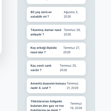
80 yaş üstü ev
Ağustos 3,
satabilir mi ?
2026
Tıkanmış damar nasıl
Temmuz 29,
anlaşılır ?
2026
Koç erkeği ilişkide
Temmuz 27,
nasıl olur ?
2026
Kaç cesit canlı
Temmuz 25,
vardır ?
2026
Amentü duasının konusu
Temmuz
nedir 4. sınıf ?
21, 2026
Yıldızlararası bölgede
Temmuz
bulunan dev gaz ve toz
19, 2026
bulutlarına ne denir ?