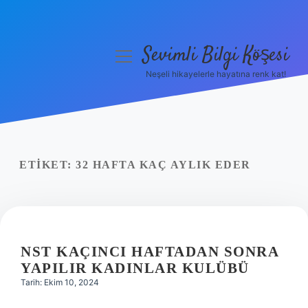
Sevimli Bilgi Köşesi
menüyü
aç
Neşeli hikayelerle hayatına renk kat!
Anasayfa
Gizlilik Politikası
Yasal Uyarı
ETIKET:
32 HAFTA KAÇ AYLIK EDER
Hakkımızda
NST KAÇINCI HAFTADAN SONRA
YAPILIR KADINLAR KULÜBÜ
Tarih: Ekim 10, 2024