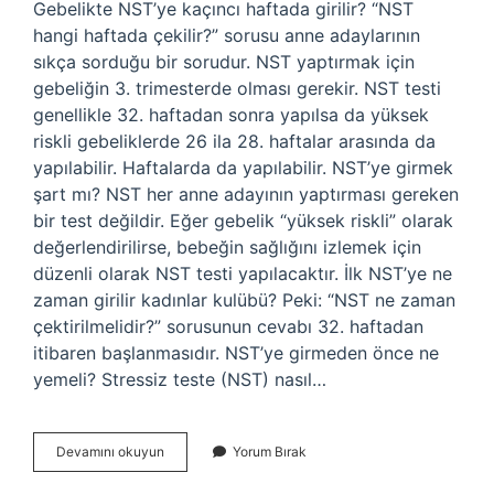
Gebelikte NST’ye kaçıncı haftada girilir? “NST
hangi haftada çekilir?” sorusu anne adaylarının
sıkça sorduğu bir sorudur. NST yaptırmak için
gebeliğin 3. trimesterde olması gerekir. NST testi
genellikle 32. haftadan sonra yapılsa da yüksek
riskli gebeliklerde 26 ila 28. haftalar arasında da
yapılabilir. Haftalarda da yapılabilir. NST’ye girmek
şart mı? NST her anne adayının yaptırması gereken
bir test değildir. Eğer gebelik “yüksek riskli” olarak
değerlendirilirse, bebeğin sağlığını izlemek için
düzenli olarak NST testi yapılacaktır. İlk NST’ye ne
zaman girilir kadınlar kulübü? Peki: “NST ne zaman
çektirilmelidir?” sorusunun cevabı 32. haftadan
itibaren başlanmasıdır. NST’ye girmeden önce ne
yemeli? Stressiz teste (NST) nasıl…
Nst
Devamını okuyun
Yorum Bırak
Kaçıncı
Haftadan