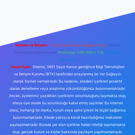
ncel giriş
https://tulipbett.net/
Reklam ve İletişim:
E-mail:
backlinkpaneli@gmail.com
Teams:
forumhizmeti@gmail.com
Whatsapp: 0262 606 0 726
Telegram:
@karabul
Yasal Uyarı:
Sitemiz, 5651 Sayılı Kanun gereğince Bilgi Teknolojileri
ve İletişim Kurumu (BTK) tarafından onaylanmış bir Yer Sağlayıcı
olarak hizmet vermektedir. Bu nedenle, sitedeki içerikleri proaktif
olarak denetleme veya araştırma yükümlülüğümüz bulunmamaktadır.
Ancak, üyelerimiz yazdıkları içeriklerin sorumluluğunu taşımakta olup,
siteye üye olarak bu sorumluluğu kabul etmiş sayılırlar. Bu internet
sitesi, herhangi bir marka, kurum veya şahıs şirketi ile hiçbir bağlantısı
bulunmamaktadır. Sitede yalnızca kendi hazırladığımız makaleler
paylaşılmaktadır. Burada yer alan içerikler haber niteliği taşımamakta
olup, gerçek kurum ve kişiler hakkında paylaşım yapılmamaktadır.