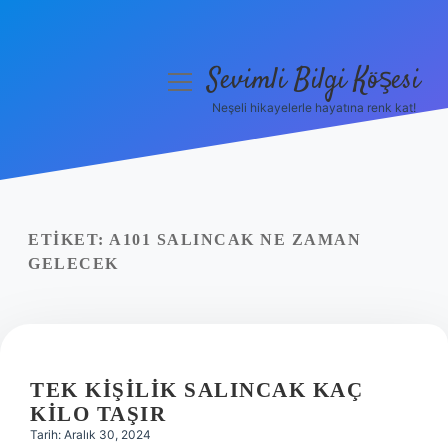
Sevimli Bilgi Köşesi
menüyü
aç
Neşeli hikayelerle hayatına renk kat!
Anasayfa
Gizlilik Politikası
Yasal Uyarı
ETIKET:
A101 SALINCAK NE ZAMAN
GELECEK
Hakkımızda
TEK KIŞILIK SALINCAK KAÇ
KILO TAŞIR
Tarih: Aralık 30, 2024