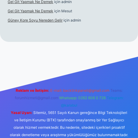
Gel Git Yapmak Ne Demek
için
admin
Gel Git Yapmak Ne Demek
için
Mesut
Güney Kore Soyu Nereden Gelir
için
admin
cel giriş
https://tulipbett.net/
Reklam ve İletişim:
E-mail:
backlinkpaneli@gmail.com
Teams:
forumhizmeti@gmail.com
Whatsapp: 0262 606 0 726
Telegram:
@karabul
Yasal Uyarı:
Sitemiz, 5651 Sayılı Kanun gereğince Bilgi Teknolojileri
ve İletişim Kurumu (BTK) tarafından onaylanmış bir Yer Sağlayıcı
olarak hizmet vermektedir. Bu nedenle, sitedeki içerikleri proaktif
olarak denetleme veya araştırma yükümlülüğümüz bulunmamaktadır.