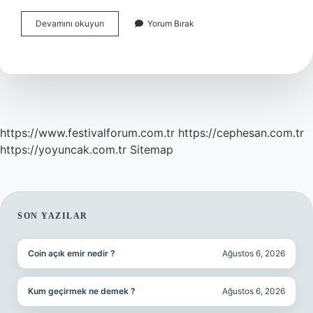
Tek
Devamını okuyun
Yorum Bırak
Kişilik
Salıncak
Kaç
Kilo
Taşır
https://www.festivalforum.com.tr
https://cephesan.com.tr
https://yoyuncak.com.tr
Sitemap
SIDEBAR
SON YAZILAR
Coin açık emir nedir ?
Ağustos 6, 2026
Kum geçirmek ne demek ?
Ağustos 6, 2026