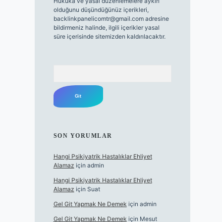
Hukuka ve yasal düzenlemelere aykırı
olduğunu düşündüğünüz içerikleri,
backlinkpanelicomtr@gmail.com
adresine
bildirmeniz halinde, ilgili içerikler yasal
süre içerisinde sitemizden kaldırılacaktır.
Arama
SON YORUMLAR
Hangi Psikiyatrik Hastalıklar Ehliyet
Alamaz
için
admin
Hangi Psikiyatrik Hastalıklar Ehliyet
Alamaz
için
Suat
Gel Git Yapmak Ne Demek
için
admin
Gel Git Yapmak Ne Demek
için
Mesut