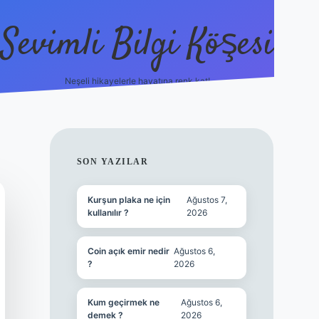
Sevimli Bilgi Köşesi
Neşeli hikayelerle hayatına renk kat!
hiltonbet güncel giriş
h
SIDEBAR
SON YAZILAR
Kurşun plaka ne için
Ağustos 7,
kullanılır ?
2026
Coin açık emir nedir
Ağustos 6,
?
2026
Kum geçirmek ne
Ağustos 6,
demek ?
2026