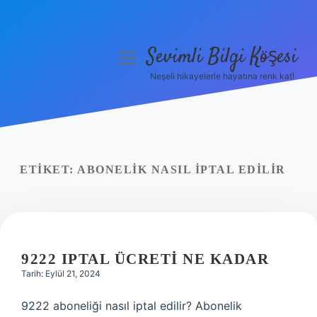
Sevimli Bilgi Köşesi
menüyü
aç
Neşeli hikayelerle hayatına renk kat!
Anasayfa
Gizlilik Politikası
Yasal Uyarı
ETIKET:
ABONELIK NASIL IPTAL EDILIR
Hakkımızda
9222 IPTAL ÜCRETI NE KADAR
Tarih: Eylül 21, 2024
9222 aboneliği nasıl iptal edilir? Abonelik