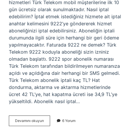
hizmetleri Türk Telekom mobil müşterilerine ilk 10
gün ücretsiz olarak sunulmaktadır. Nasıl iptal
edebilirim? İptal etmek istediğiniz hizmete ait iptal
anahtar kelimesini 9222’ye göndererek hizmet
aboneliğinizi iptal edebilirsiniz. Aboneliğin iptali
durumunda ilgili süre için herhangi bir geri ödeme
yapılmayacaktır. Faturada 9222 ne demek? Türk
Telekom 9222 koduyla aboneliği sizin izniniz
olmadan başlattı. 9222 spor abonelik numarası
Türk Telekom tarafından bildirilmeyen numaranıza
açıldı ve açıldığına dair herhangi bir SMS gelmedi.
Türk Telekom abonelik iptali kaç TL? Hat
dondurma, aktarma ve aktarma hizmetlerinde
ücret 42 TL’ye, hat kapatma ücreti ise 34,9 TL’ye
yükseltildi. Abonelik nasıl iptal…
9222
Devamını okuyun
6 Yorum
Iptal
Ücreti