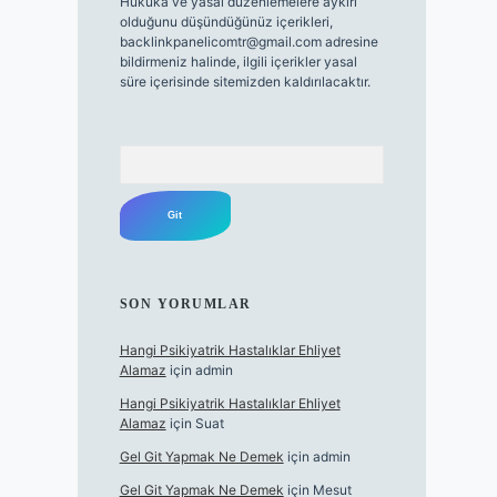
Hukuka ve yasal düzenlemelere aykırı
olduğunu düşündüğünüz içerikleri,
backlinkpanelicomtr@gmail.com
adresine
bildirmeniz halinde, ilgili içerikler yasal
süre içerisinde sitemizden kaldırılacaktır.
Arama
SON YORUMLAR
Hangi Psikiyatrik Hastalıklar Ehliyet
Alamaz
için
admin
Hangi Psikiyatrik Hastalıklar Ehliyet
Alamaz
için
Suat
Gel Git Yapmak Ne Demek
için
admin
Gel Git Yapmak Ne Demek
için
Mesut