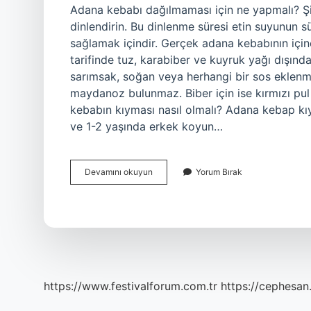
Adana kebabı dağılmaması için ne yapmalı? Şiş
dinlendirin. Bu dinlenme süresi etin suyunun s
sağlamak içindir. Gerçek adana kebabının içine
tarifinde tuz, karabiber ve kuyruk yağı dışın
sarımsak, soğan veya herhangi bir sos eklenm
maydanoz bulunmaz. Biber için ise kırmızı pul 
kebabın kıyması nasıl olmalı? Adana kebap kı
ve 1-2 yaşında erkek koyun…
Adana
Devamını okuyun
Yorum Bırak
Kebap
Şişten
Düşmemesi
Için
Ne
Yapılır
https://www.festivalforum.com.tr
https://cephesan