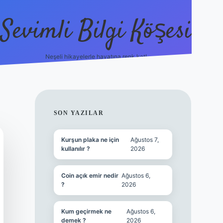
Sevimli Bilgi Köşesi
Neşeli hikayelerle hayatına renk kat!
hiltonbet güncel giriş
SIDEBAR
SON YAZILAR
Kurşun plaka ne için
Ağustos 7,
kullanılır ?
2026
Coin açık emir nedir
Ağustos 6,
?
2026
Kum geçirmek ne
Ağustos 6,
demek ?
2026