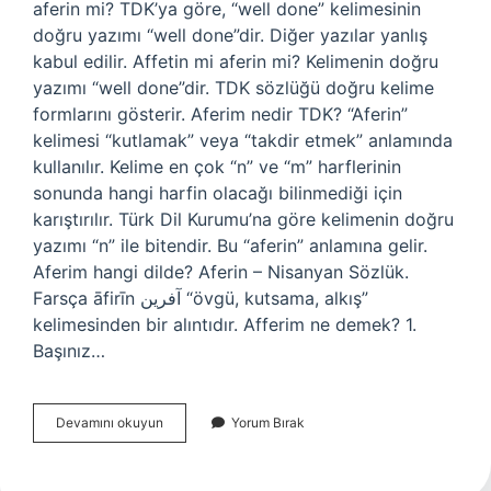
aferin mi? TDK’ya göre, “well done” kelimesinin
doğru yazımı “well done”dir. Diğer yazılar yanlış
kabul edilir. Affetin mi aferin mi? Kelimenin doğru
yazımı “well done”dir. TDK sözlüğü doğru kelime
formlarını gösterir. Aferim nedir TDK? “Aferin”
kelimesi “kutlamak” veya “takdir etmek” anlamında
kullanılır. Kelime en çok “n” ve “m” harflerinin
sonunda hangi harfin olacağı bilinmediği için
karıştırılır. Türk Dil Kurumu’na göre kelimenin doğru
yazımı “n” ile bitendir. Bu “aferin” anlamına gelir.
Aferim hangi dilde? Aferin – Nisanyan Sözlük.
Farsça āfirīn آفرین “övgü, kutsama, alkış”
kelimesinden bir alıntıdır. Afferim ne demek? 1.
Başınız…
Afferin
Devamını okuyun
Yorum Bırak
Nasil
Yazilir