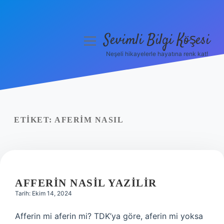
Sevimli Bilgi Köşesi
menüyü
aç
Neşeli hikayelerle hayatına renk kat!
Anasayfa
Gizlilik Politikası
Yasal Uyarı
ETIKET:
AFERIM NASIL
Hakkımızda
AFFERIN NASIL YAZILIR
Tarih: Ekim 14, 2024
Afferin mi aferin mi? TDK’ya göre, aferin mi yoksa