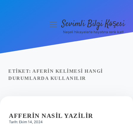
Sevimli Bilgi Köşesi
menüyü
aç
Neşeli hikayelerle hayatına renk kat!
Anasayfa
Gizlilik Politikası
Yasal Uyarı
ETIKET:
AFERIN KELIMESI HANGI
DURUMLARDA KULLANILIR
Hakkımızda
AFFERIN NASIL YAZILIR
Tarih: Ekim 14, 2024