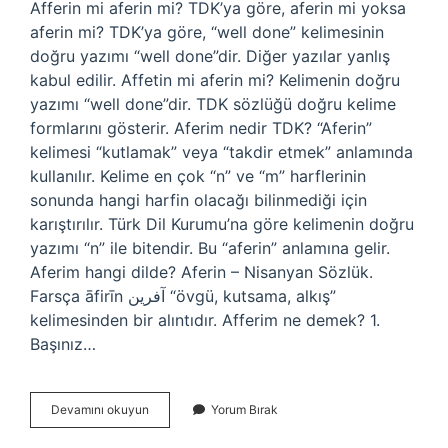
Afferin mi aferin mi? TDK’ya göre, aferin mi yoksa
aferin mi? TDK’ya göre, “well done” kelimesinin
doğru yazımı “well done”dir. Diğer yazılar yanlış
kabul edilir. Affetin mi aferin mi? Kelimenin doğru
yazımı “well done”dir. TDK sözlüğü doğru kelime
formlarını gösterir. Aferim nedir TDK? “Aferin”
kelimesi “kutlamak” veya “takdir etmek” anlamında
kullanılır. Kelime en çok “n” ve “m” harflerinin
sonunda hangi harfin olacağı bilinmediği için
karıştırılır. Türk Dil Kurumu’na göre kelimenin doğru
yazımı “n” ile bitendir. Bu “aferin” anlamına gelir.
Aferim hangi dilde? Aferin – Nisanyan Sözlük.
Farsça āfirīn آفرین “övgü, kutsama, alkış”
kelimesinden bir alıntıdır. Afferim ne demek? 1.
Başınız…
Afferin
Devamını okuyun
Yorum Bırak
Nasil
Yazilir