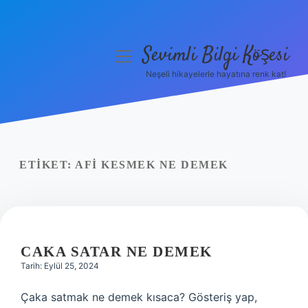
Sevimli Bilgi Köşesi
menüyü
aç
Neşeli hikayelerle hayatına renk kat!
Anasayfa
Gizlilik Politikası
Yasal Uyarı
ETIKET:
AFI KESMEK NE DEMEK
Hakkımızda
CAKA SATAR NE DEMEK
Tarih: Eylül 25, 2024
Çaka satmak ne demek kısaca? Gösteriş yap,