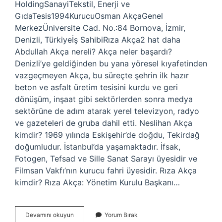
HoldingSanayiTekstil, Enerji ve
GıdaTesis1994KurucuOsman AkçaGenel
MerkezÜniversite Cad. No.:84 Bornova, İzmir,
Denizli, Türkiyeİş SahibiRıza Akça2 hat daha
Abdullah Akça nereli? Akça neler başardı?
Denizli’ye geldiğinden bu yana yöresel kıyafetinden
vazgeçmeyen Akça, bu süreçte şehrin ilk hazır
beton ve asfalt üretim tesisini kurdu ve geri
dönüşüm, inşaat gibi sektörlerden sonra medya
sektörüne de adım atarak yerel televizyon, radyo
ve gazeteleri de gruba dahil etti. Neslihan Akça
kimdir? 1969 yılında Eskişehir’de doğdu, Tekirdağ
doğumludur. İstanbul’da yaşamaktadır. İfsak, ​​​​​​​​
Fotogen, Tefsad ve Sille Sanat Sarayı üyesidir ve
Filmsan Vakfı’nın kurucu fahri üyesidir. Rıza Akça
kimdir? Rıza Akça: Yönetim Kurulu Başkanı…
Abdullah
Devamını okuyun
Yorum Bırak