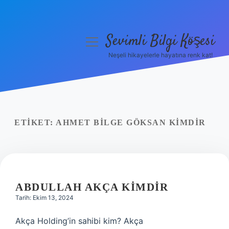
Sevimli Bilgi Köşesi
menüyü
aç
Neşeli hikayelerle hayatına renk kat!
Anasayfa
Gizlilik Politikası
Yasal Uyarı
ETIKET:
AHMET BILGE GÖKSAN KIMDIR
Hakkımızda
ABDULLAH AKÇA KIMDIR
Tarih: Ekim 13, 2024
Akça Holding’in sahibi kim? Akça