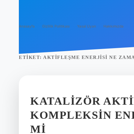
Anasayfa
Gizlilik Politikası
Yasal Uyarı
Hakkımızda
ETIKET:
AKTIFLEŞME ENERJISI NE ZAM
KATALIZÖR AKTI
KOMPLEKSIN ENE
MI