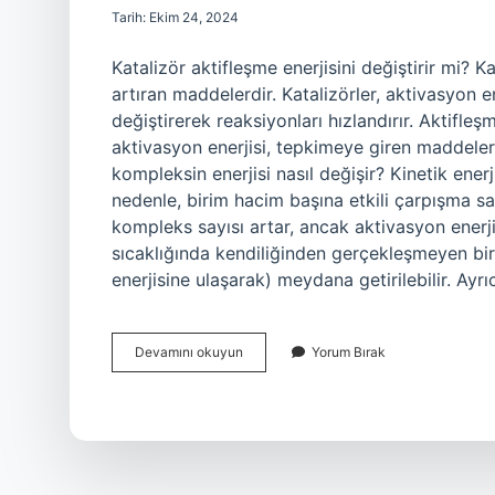
Tarih: Ekim 24, 2024
Katalizör aktifleşme enerjisini değiştirir mi? 
artıran maddelerdir. Katalizörler, aktivasyon 
değiştirerek reaksiyonları hızlandırır. Aktifle
aktivasyon enerjisi, tepkimeye giren maddeleri
kompleksin enerjisi nasıl değişir? Kinetik enerji
nedenle, birim hacim başına etkili çarpışma sayı
kompleks sayısı artar, ancak aktivasyon enerji
sıcaklığında kendiliğinden gerçekleşmeyen bir
enerjisine ulaşarak) meydana getirilebilir. Ayrı
Katalizör
Devamını okuyun
Yorum Bırak
Aktifleşmiş
Kompleksin
Enerjisini
Değiştirir
Mi