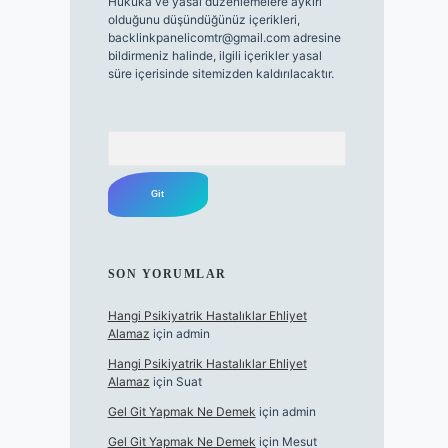
Hukuka ve yasal düzenlemelere aykırı
olduğunu düşündüğünüz içerikleri,
backlinkpanelicomtr@gmail.com
adresine
bildirmeniz halinde, ilgili içerikler yasal
süre içerisinde sitemizden kaldırılacaktır.
Arama
SON YORUMLAR
Hangi Psikiyatrik Hastalıklar Ehliyet
Alamaz
için
admin
Hangi Psikiyatrik Hastalıklar Ehliyet
Alamaz
için
Suat
Gel Git Yapmak Ne Demek
için
admin
Gel Git Yapmak Ne Demek
için
Mesut