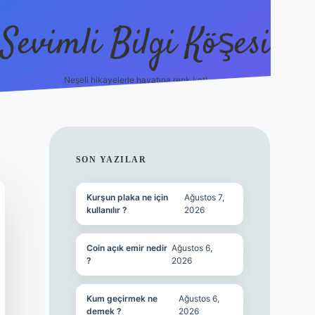
Sevimli Bilgi Köşesi
Neşeli hikayelerle hayatına renk kat!
hiltonbet güncel giriş
SIDEBAR
SON YAZILAR
Kurşun plaka ne için
Ağustos 7,
kullanılır ?
2026
Coin açık emir nedir
Ağustos 6,
?
2026
Kum geçirmek ne
Ağustos 6,
demek ?
2026