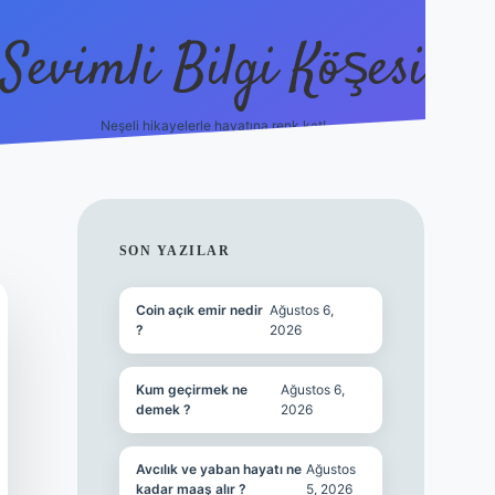
Sevimli Bilgi Köşesi
Neşeli hikayelerle hayatına renk kat!
hiltonbet güncel giriş
h
SIDEBAR
SON YAZILAR
Coin açık emir nedir
Ağustos 6,
?
2026
Kum geçirmek ne
Ağustos 6,
demek ?
2026
Avcılık ve yaban hayatı ne
Ağustos
kadar maaş alır ?
5, 2026