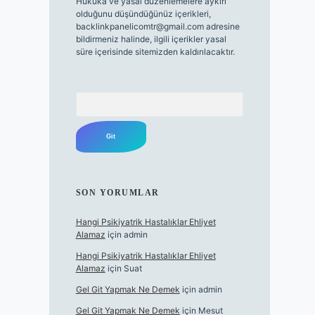
Hukuka ve yasal düzenlemelere aykırı
olduğunu düşündüğünüz içerikleri,
backlinkpanelicomtr@gmail.com
adresine
bildirmeniz halinde, ilgili içerikler yasal
süre içerisinde sitemizden kaldırılacaktır.
Arama
SON YORUMLAR
Hangi Psikiyatrik Hastalıklar Ehliyet
Alamaz
için
admin
Hangi Psikiyatrik Hastalıklar Ehliyet
Alamaz
için
Suat
Gel Git Yapmak Ne Demek
için
admin
Gel Git Yapmak Ne Demek
için
Mesut