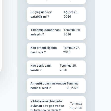
80 yaş üstü ev
Ağustos 3,
satabilir mi ?
2026
Tıkanmış damar nasıl
Temmuz 29,
anlaşılır ?
2026
Koç erkeği ilişkide
Temmuz 27,
nasıl olur ?
2026
Kaç cesit canlı
Temmuz 25,
vardır ?
2026
Amentü duasının konusu
Temmuz
nedir 4. sınıf ?
21, 2026
Yıldızlararası bölgede
Temmuz
bulunan dev gaz ve toz
19, 2026
bulutlarına ne denir ?