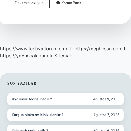
Alçak
Devamını okuyun
Yorum Bırak
Ve
Yüksek
Basınç
Nedir
https://www.festivalforum.com.tr
https://cephesan.com.tr
https://yoyuncak.com.tr
Sitemap
SIDEBAR
SON YAZILAR
Uygunluk teorisi nedir ?
Ağustos 9, 2026
Kurşun plaka ne için kullanılır ?
Ağustos 7, 2026
Coin açık emir nedir ?
Ağustos 6, 2026