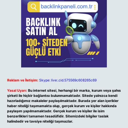
Reklam ve İletişim:
Skype: live:.cid.575569c608265c69
Yasal Uyarı:
Bu internet sitesi, herhangi bir marka, kurum veya şahıs
şirketi ile hiçbir bağlantısı bulunmamaktadır. Sitede yalnızca kendi
hazırladığımız makaleler paylaşılmaktadır. Burada yer alan içerikler
haber niteliği taşımamakta olup, gerçek kurum ve kişiler hakkında
paylaşım yapılmamaktadır. Gerçek kurum ve kişiler ile isim
benzerlikleri tamamen tesadüfidir. Sitemizdeki bilgiler taslak
halindedir ve tavsiye niteliği taşımazlar.