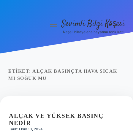
Sevimli Bilgi Köşesi
menüyü
aç
Neşeli hikayelerle hayatına renk kat!
Anasayfa
Gizlilik Politikası
Yasal Uyarı
ETIKET:
ALÇAK BASINÇTA HAVA SICAK
MI SOĞUK MU
Hakkımızda
ALÇAK VE YÜKSEK BASINÇ
NEDIR
Tarih: Ekim 13, 2024