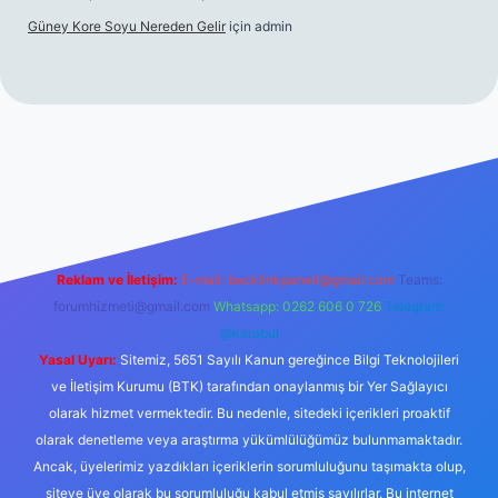
Güney Kore Soyu Nereden Gelir
için
admin
el giriş
https://tulipbett.net/
Reklam ve İletişim:
E-mail:
backlinkpaneli@gmail.com
Teams:
forumhizmeti@gmail.com
Whatsapp: 0262 606 0 726
Telegram:
@karabul
Yasal Uyarı:
Sitemiz, 5651 Sayılı Kanun gereğince Bilgi Teknolojileri
ve İletişim Kurumu (BTK) tarafından onaylanmış bir Yer Sağlayıcı
olarak hizmet vermektedir. Bu nedenle, sitedeki içerikleri proaktif
olarak denetleme veya araştırma yükümlülüğümüz bulunmamaktadır.
Ancak, üyelerimiz yazdıkları içeriklerin sorumluluğunu taşımakta olup,
siteye üye olarak bu sorumluluğu kabul etmiş sayılırlar. Bu internet