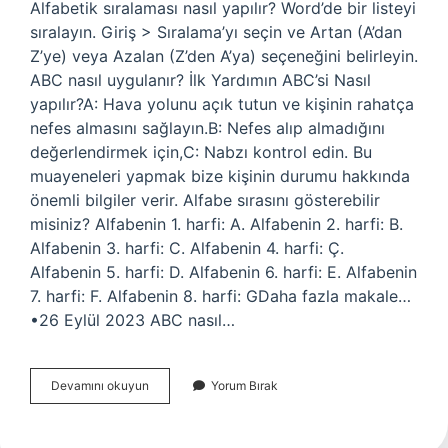
Alfabetik sıralaması nasıl yapılır? Word’de bir listeyi
sıralayın. Giriş > Sıralama’yı seçin ve Artan (A’dan
Z’ye) veya Azalan (Z’den A’ya) seçeneğini belirleyin.
ABC nasıl uygulanır? İlk Yardımın ABC’si Nasıl
yapılır?A: Hava yolunu açık tutun ve kişinin rahatça
nefes almasını sağlayın.B: Nefes alıp almadığını
değerlendirmek için,C: Nabzı kontrol edin. Bu
muayeneleri yapmak bize kişinin durumu hakkında
önemli bilgiler verir. Alfabe sırasını gösterebilir
misiniz? Alfabenin 1. harfi: A. Alfabenin 2. harfi: B.
Alfabenin 3. harfi: C. Alfabenin 4. harfi: Ç.
Alfabenin 5. harfi: D. Alfabenin 6. harfi: E. Alfabenin
7. harfi: F. Alfabenin 8. harfi: GDaha fazla makale…
•26 Eylül 2023 ABC nasıl…
Abc
Devamını okuyun
Yorum Bırak
Nasıl
Sıralanıyor