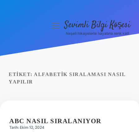
Sevimli Bilgi Köşesi
menüyü
aç
Neşeli hikayelerle hayatına renk kat!
Anasayfa
Gizlilik Politikası
Yasal Uyarı
ETIKET:
ALFABETIK SIRALAMASI NASIL
YAPILIR
Hakkımızda
ABC NASIL SIRALANIYOR
Tarih: Ekim 12, 2024