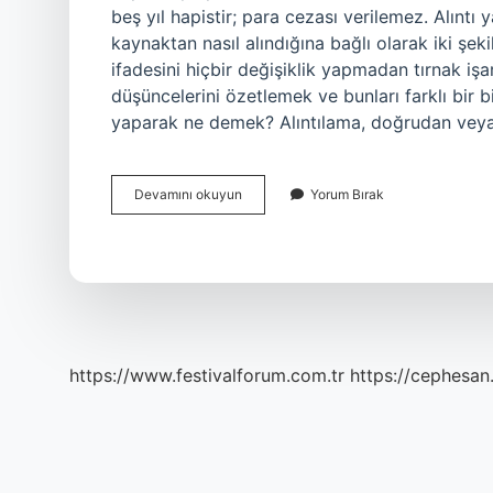
beş yıl hapistir; para cezası verilemez. Alınt
kaynaktan nasıl alındığına bağlı olarak iki şekil
ifadesini hiçbir değişiklik yapmadan tırnak işare
düşüncelerini özetlemek ve bunları farklı bir bi
yaparak ne demek? Alıntılama, doğrudan veya
Izinsiz
Devamını okuyun
Yorum Bırak
Alıntı
Yapmak
Ne
Demek
https://www.festivalforum.com.tr
https://cephesan