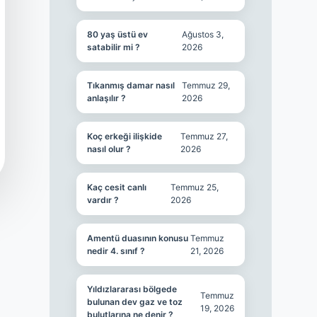
80 yaş üstü ev
Ağustos 3,
satabilir mi ?
2026
Tıkanmış damar nasıl
Temmuz 29,
anlaşılır ?
2026
Koç erkeği ilişkide
Temmuz 27,
nasıl olur ?
2026
Kaç cesit canlı
Temmuz 25,
vardır ?
2026
Amentü duasının konusu
Temmuz
nedir 4. sınıf ?
21, 2026
Yıldızlararası bölgede
Temmuz
bulunan dev gaz ve toz
19, 2026
bulutlarına ne denir ?