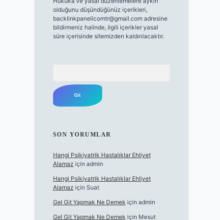
Hukuka ve yasal düzenlemelere aykırı
olduğunu düşündüğünüz içerikleri,
backlinkpanelicomtr@gmail.com
adresine
bildirmeniz halinde, ilgili içerikler yasal
süre içerisinde sitemizden kaldırılacaktır.
Arama
SON YORUMLAR
Hangi Psikiyatrik Hastalıklar Ehliyet
Alamaz
için
admin
Hangi Psikiyatrik Hastalıklar Ehliyet
Alamaz
için
Suat
Gel Git Yapmak Ne Demek
için
admin
Gel Git Yapmak Ne Demek
için
Mesut