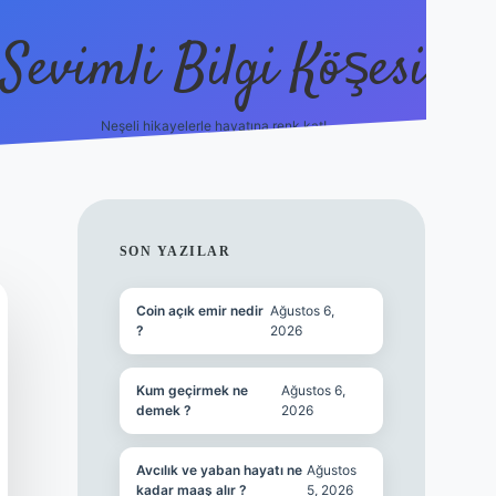
Sevimli Bilgi Köşesi
Neşeli hikayelerle hayatına renk kat!
hiltonbet güncel giriş
h
SIDEBAR
SON YAZILAR
Coin açık emir nedir
Ağustos 6,
?
2026
Kum geçirmek ne
Ağustos 6,
demek ?
2026
Avcılık ve yaban hayatı ne
Ağustos
kadar maaş alır ?
5, 2026