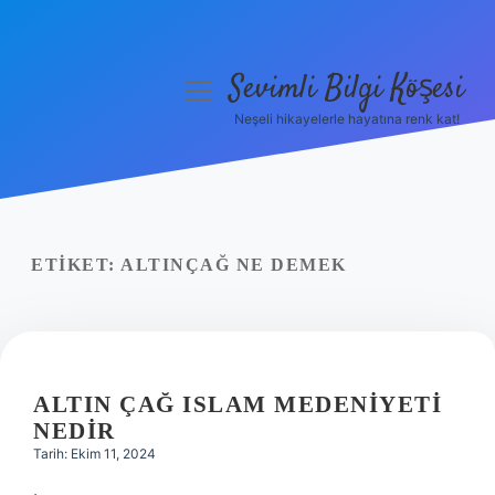
Sevimli Bilgi Köşesi
menüyü
aç
Neşeli hikayelerle hayatına renk kat!
Anasayfa
Gizlilik Politikası
Yasal Uyarı
ETIKET:
ALTINÇAĞ NE DEMEK
Hakkımızda
ALTIN ÇAĞ ISLAM MEDENIYETI
NEDIR
Tarih: Ekim 11, 2024