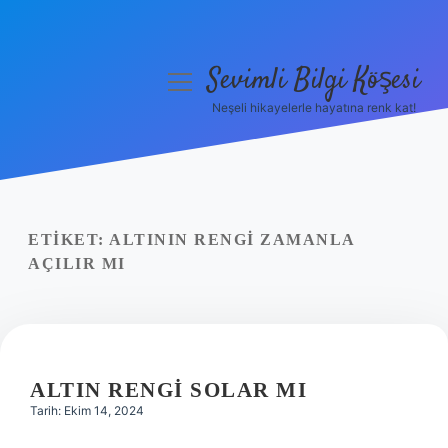
Sevimli Bilgi Köşesi
menüyü
aç
Neşeli hikayelerle hayatına renk kat!
Anasayfa
Gizlilik Politikası
Yasal Uyarı
ETIKET:
ALTININ RENGI ZAMANLA
AÇILIR MI
Hakkımızda
ALTIN RENGI SOLAR MI
Tarih: Ekim 14, 2024