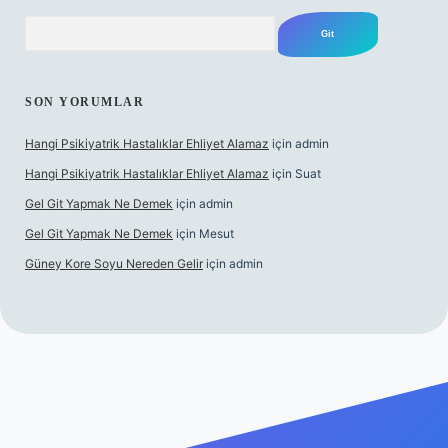
Arama
SON YORUMLAR
Hangi Psikiyatrik Hastalıklar Ehliyet Alamaz
için
admin
Hangi Psikiyatrik Hastalıklar Ehliyet Alamaz
için
Suat
Gel Git Yapmak Ne Demek
için
admin
Gel Git Yapmak Ne Demek
için
Mesut
Güney Kore Soyu Nereden Gelir
için
admin
l giriş
https://tulipbett.net/