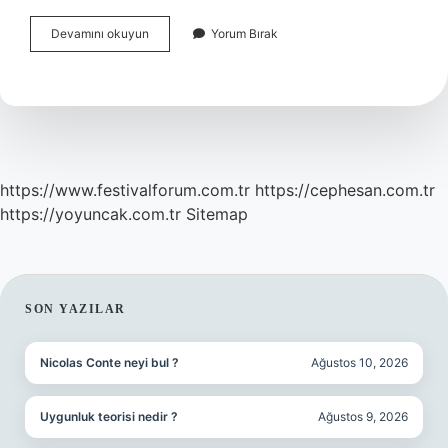
Sindirim
Devamını okuyun
Yorum Bırak
Anabolizma
Mi
Katabolizma
Mı
https://www.festivalforum.com.tr
https://cephesan.com.tr
https://yoyuncak.com.tr
Sitemap
SIDEBAR
SON YAZILAR
Nicolas Conte neyi bul ?
Ağustos 10, 2026
Uygunluk teorisi nedir ?
Ağustos 9, 2026