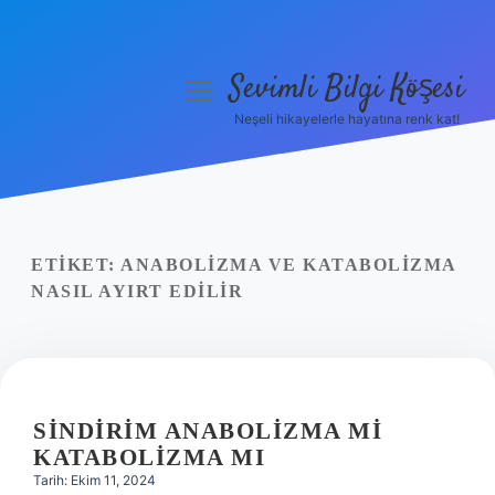
Sevimli Bilgi Köşesi
menüyü
aç
Neşeli hikayelerle hayatına renk kat!
Anasayfa
Gizlilik Politikası
Yasal Uyarı
ETIKET:
ANABOLIZMA VE KATABOLIZMA
NASIL AYIRT EDILIR
Hakkımızda
SINDIRIM ANABOLIZMA MI
KATABOLIZMA MI
Tarih: Ekim 11, 2024