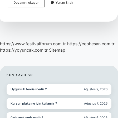
Sivilceli
Devamını okuyun
Yorum Bırak
Cilt
Tipi
Nedir
https://www.festivalforum.com.tr
https://cephesan.com.tr
https://yoyuncak.com.tr
Sitemap
SIDEBAR
SON YAZILAR
Uygunluk teorisi nedir ?
Ağustos 9, 2026
Kurşun plaka ne için kullanılır ?
Ağustos 7, 2026
Coin açık emir nedir ?
Ağustos 6, 2026