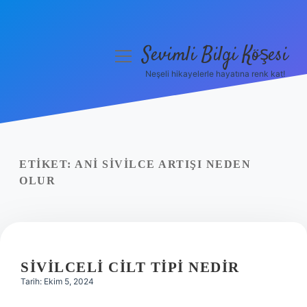
Sevimli Bilgi Köşesi
menüyü
aç
Neşeli hikayelerle hayatına renk kat!
Anasayfa
Gizlilik Politikası
Yasal Uyarı
ETIKET:
ANI SIVILCE ARTIŞI NEDEN
OLUR
Hakkımızda
SIVILCELI CILT TIPI NEDIR
Tarih: Ekim 5, 2024