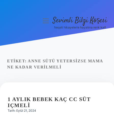
Sevimli Bilgi Köşesi
menüyü
aç
Neşeli hikayelerle hayatına renk kat!
Anasayfa
Gizlilik Politikası
Yasal Uyarı
ETIKET:
ANNE SÜTÜ YETERSIZSE MAMA
NE KADAR VERILMELI
Hakkımızda
1 AYLIK BEBEK KAÇ CC SÜT
IÇMELI
Tarih: Eylül 21, 2024