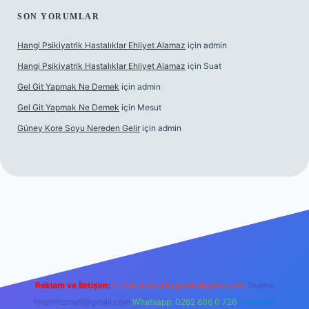
SON YORUMLAR
Hangi Psikiyatrik Hastalıklar Ehliyet Alamaz
için
admin
Hangi Psikiyatrik Hastalıklar Ehliyet Alamaz
için
Suat
Gel Git Yapmak Ne Demek
için
admin
Gel Git Yapmak Ne Demek
için
Mesut
Güney Kore Soyu Nereden Gelir
için
admin
el giriş
https://tulipbett.net/
Reklam ve İletişim:
E-mail:
backlinkpaneli@gmail.com
Teams:
forumhizmeti@gmail.com
Whatsapp: 0262 606 0 726
Telegram: