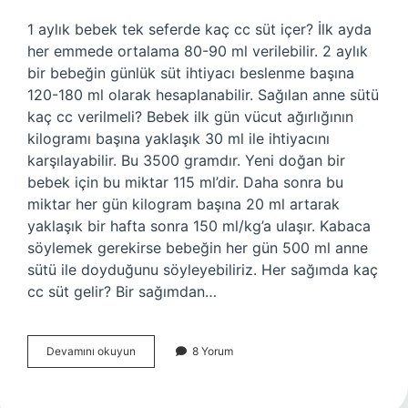
1 aylık bebek tek seferde kaç cc süt içer? İlk ayda
her emmede ortalama 80-90 ml verilebilir. 2 aylık
bir bebeğin günlük süt ihtiyacı beslenme başına
120-180 ml olarak hesaplanabilir. Sağılan anne sütü
kaç cc verilmeli? Bebek ilk gün vücut ağırlığının
kilogramı başına yaklaşık 30 ml ile ihtiyacını
karşılayabilir. Bu 3500 gramdır. Yeni doğan bir
bebek için bu miktar 115 ml’dir. Daha sonra bu
miktar her gün kilogram başına 20 ml artarak
yaklaşık bir hafta sonra 150 ml/kg’a ulaşır. Kabaca
söylemek gerekirse bebeğin her gün 500 ml anne
sütü ile doyduğunu söyleyebiliriz. Her sağımda kaç
cc süt gelir? Bir sağımdan…
1
Devamını okuyun
8 Yorum
Aylık
Bebek
Kaç