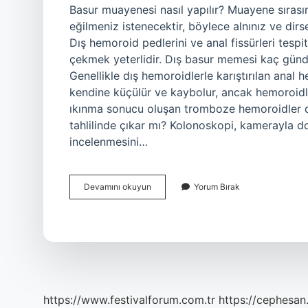
Basur muayenesi nasıl yapılır? Muayene sırası
eğilmeniz istenecektir, böylece alnınız ve dir
Dış hemoroid pedlerini ve anal fissürleri tespi
çekmek yeterlidir. Dış basur memesi kaç günd
Genellikle dış hemoroidlerle karıştırılan anal
kendine küçülür ve kaybolur, ancak hemoroidl
ıkınma sonucu oluşan tromboze hemoroidler de
tahlilinde çıkar mı? Kolonoskopi, kamerayla do
incelenmesini…
Basur
Devamını okuyun
Yorum Bırak
Için
Hangi
Bölüme
Gidilir
Muayenesi
Nasıl
Olur
https://www.festivalforum.com.tr
https://cephesan