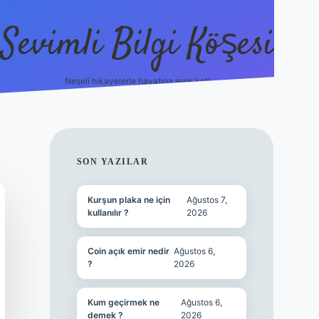
Sevimli Bilgi Köşesi
Neşeli hikayelerle hayatına renk kat!
hiltonbet güncel giriş
h
SIDEBAR
SON YAZILAR
Kurşun plaka ne için
Ağustos 7,
kullanılır ?
2026
Coin açık emir nedir
Ağustos 6,
?
2026
Kum geçirmek ne
Ağustos 6,
demek ?
2026