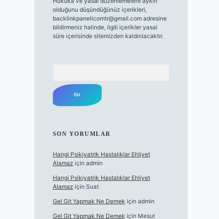
Hukuka ve yasal düzenlemelere aykırı
olduğunu düşündüğünüz içerikleri,
backlinkpanelicomtr@gmail.com
adresine
bildirmeniz halinde, ilgili içerikler yasal
süre içerisinde sitemizden kaldırılacaktır.
Arama
SON YORUMLAR
Hangi Psikiyatrik Hastalıklar Ehliyet
Alamaz
için
admin
Hangi Psikiyatrik Hastalıklar Ehliyet
Alamaz
için
Suat
Gel Git Yapmak Ne Demek
için
admin
Gel Git Yapmak Ne Demek
için
Mesut