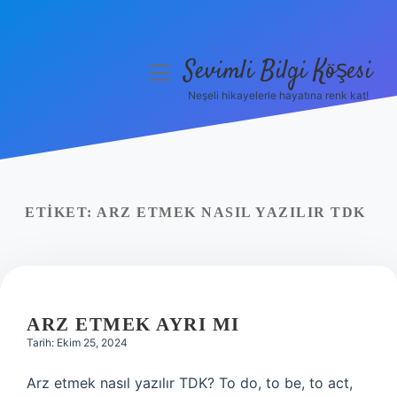
Sevimli Bilgi Köşesi
menüyü
aç
Neşeli hikayelerle hayatına renk kat!
Anasayfa
Gizlilik Politikası
Yasal Uyarı
ETIKET:
ARZ ETMEK NASIL YAZILIR TDK
Hakkımızda
ARZ ETMEK AYRI MI
Tarih: Ekim 25, 2024
Arz etmek nasıl yazılır TDK? To do, to be, to act,