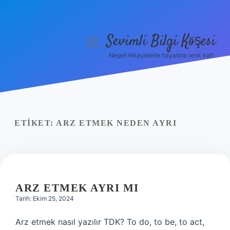
Sevimli Bilgi Köşesi
menüyü
aç
Neşeli hikayelerle hayatına renk kat!
Anasayfa
Gizlilik Politikası
Yasal Uyarı
ETIKET:
ARZ ETMEK NEDEN AYRI
Hakkımızda
ARZ ETMEK AYRI MI
Tarih: Ekim 25, 2024
Arz etmek nasıl yazılır TDK? To do, to be, to act,