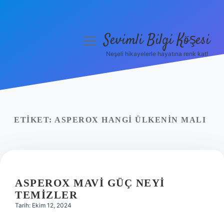
Sevimli Bilgi Köşesi
menüyü
aç
Neşeli hikayelerle hayatına renk kat!
Anasayfa
Gizlilik Politikası
Yasal Uyarı
ETIKET:
ASPEROX HANGI ÜLKENIN MALI
Hakkımızda
ASPEROX MAVI GÜÇ NEYI
TEMIZLER
Tarih: Ekim 12, 2024