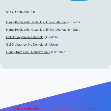
SON YORUMLAR
Hangi Psikiyatrik Hastalıklar Ehliyet Alamaz
için
admin
Hangi Psikiyatrik Hastalıklar Ehliyet Alamaz
için
Suat
Gel Git Yapmak Ne Demek
için
admin
Gel Git Yapmak Ne Demek
için
Mesut
Güney Kore Soyu Nereden Gelir
için
admin
el giriş
https://tulipbett.net/
Reklam ve İletişim:
E-mail:
backlinkpaneli@gmail.com
Teams: