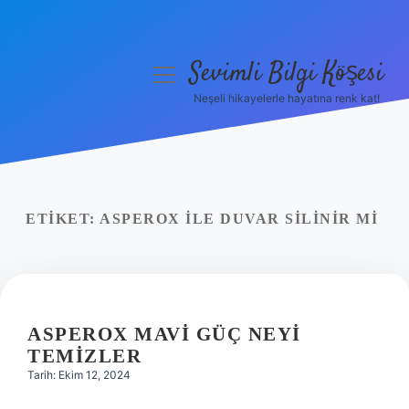
Sevimli Bilgi Köşesi
menüyü
aç
Neşeli hikayelerle hayatına renk kat!
Anasayfa
Gizlilik Politikası
Yasal Uyarı
ETIKET:
ASPEROX ILE DUVAR SILINIR MI
Hakkımızda
ASPEROX MAVI GÜÇ NEYI
TEMIZLER
Tarih: Ekim 12, 2024