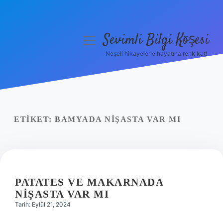
Sevimli Bilgi Köşesi
menüyü
aç
Neşeli hikayelerle hayatına renk kat!
Anasayfa
Gizlilik Politikası
Yasal Uyarı
ETIKET:
BAMYADA NIŞASTA VAR MI
Hakkımızda
PATATES VE MAKARNADA
NIŞASTA VAR MI
Tarih: Eylül 21, 2024