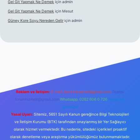
Gel Git Yapmak Ne Demek
için
admin
Gel Git Yapmak Ne Demek
için
Mesut
Güney Kore Soyu Nereden Gelir
için
admin
cel giriş
https://tulipbett.net/
Reklam ve İletişim:
E-mail:
backlinkpaneli@gmail.com
Teams:
forumhizmeti@gmail.com
Whatsapp: 0262 606 0 726
Telegram:
@karabul
Yasal Uyarı:
Sitemiz, 5651 Sayılı Kanun gereğince Bilgi Teknolojileri
ve İletişim Kurumu (BTK) tarafından onaylanmış bir Yer Sağlayıcı
olarak hizmet vermektedir. Bu nedenle, sitedeki içerikleri proaktif
olarak denetleme veya araştırma yükümlülüğümüz bulunmamaktadır.