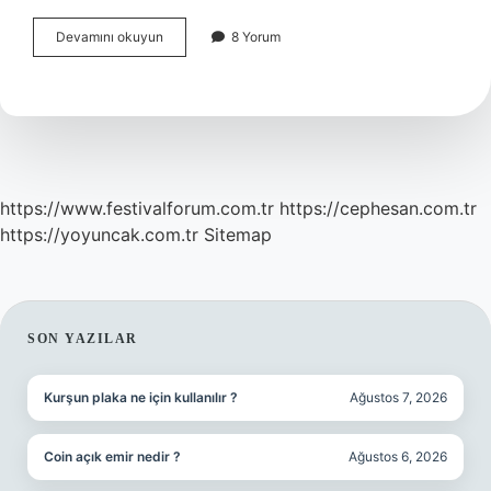
Patates
Devamını okuyun
8 Yorum
Ve
Makarnada
Nişasta
Var
Mı
https://www.festivalforum.com.tr
https://cephesan.com.tr
https://yoyuncak.com.tr
Sitemap
SIDEBAR
SON YAZILAR
Kurşun plaka ne için kullanılır ?
Ağustos 7, 2026
Coin açık emir nedir ?
Ağustos 6, 2026