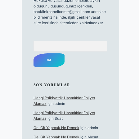
Hukuka ve yasal düzenlemelere aykırı
olduğunu düşündüğünüz içerikleri,
backlinkpanelicomtr@gmail.com
adresine
bildirmeniz halinde, ilgili içerikler yasal
süre içerisinde sitemizden kaldırılacaktır.
Arama
SON YORUMLAR
Hangi Psikiyatrik Hastalıklar Ehliyet
Alamaz
için
admin
Hangi Psikiyatrik Hastalıklar Ehliyet
Alamaz
için
Suat
Gel Git Yapmak Ne Demek
için
admin
Gel Git Yapmak Ne Demek
için
Mesut