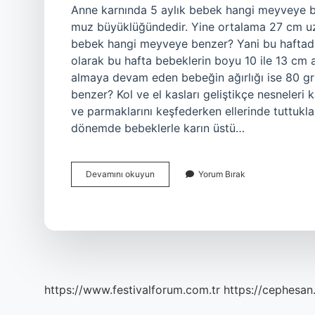
Anne karnında 5 aylık bebek hangi meyveye be
muz büyüklüğündedir. Yine ortalama 27 cm uz
bebek hangi meyveye benzer? Yani bu haftad
olarak bu hafta bebeklerin boyu 10 ile 13 cm 
almaya devam eden bebeğin ağırlığı ise 80 gr 
benzer? Kol ve el kasları geliştikçe nesneleri 
ve parmaklarını keşfederken ellerinde tuttuklar
dönemde bebeklerle karın üstü…
15
Devamını okuyun
Yorum Bırak
Haftalık
Gebelikte
Bebek
Hangi
Meyveye
Benzer
https://www.festivalforum.com.tr
https://cephesan