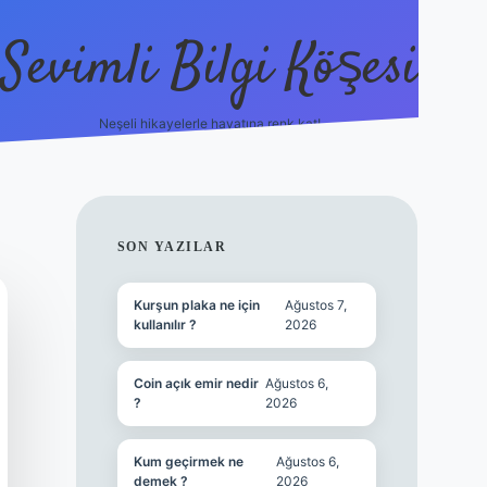
Sevimli Bilgi Köşesi
Neşeli hikayelerle hayatına renk kat!
hiltonbet güncel giriş
ht
SIDEBAR
SON YAZILAR
Kurşun plaka ne için
Ağustos 7,
kullanılır ?
2026
Coin açık emir nedir
Ağustos 6,
?
2026
Kum geçirmek ne
Ağustos 6,
demek ?
2026