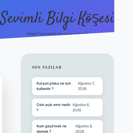
Sevimli Bilgi Köşesi
Neşeli hikayelerle hayatına renk kat!
hiltonbet güncel giriş
h
SIDEBAR
SON YAZILAR
Kurşun plaka ne için
Ağustos 7,
kullanılır ?
2026
Coin açık emir nedir
Ağustos 6,
?
2026
Kum geçirmek ne
Ağustos 6,
demek ?
2026