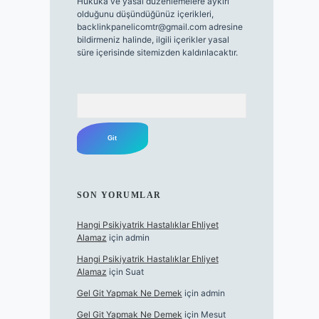
Hukuka ve yasal düzenlemelere aykırı
olduğunu düşündüğünüz içerikleri,
backlinkpanelicomtr@gmail.com
adresine
bildirmeniz halinde, ilgili içerikler yasal
süre içerisinde sitemizden kaldırılacaktır.
Arama
SON YORUMLAR
Hangi Psikiyatrik Hastalıklar Ehliyet
Alamaz
için
admin
Hangi Psikiyatrik Hastalıklar Ehliyet
Alamaz
için
Suat
Gel Git Yapmak Ne Demek
için
admin
Gel Git Yapmak Ne Demek
için
Mesut