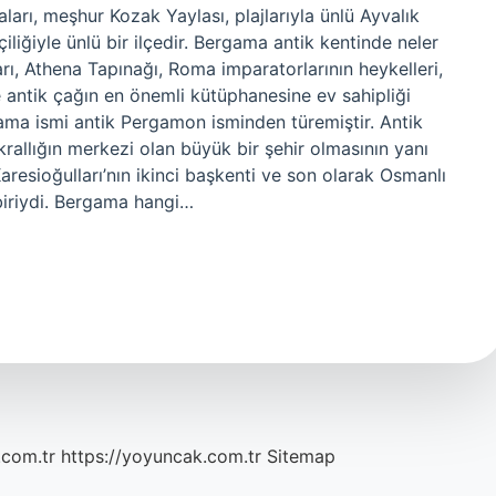
ları, meşhur Kozak Yaylası, plajlarıyla ünlü Ayvalık
çiliğiyle ünlü bir ilçedir. Bergama antik kentinde neler
rı, Athena Tapınağı, Roma imparatorlarının heykelleri,
ve antik çağın en önemli kütüphanesine ev sahipliği
ama ismi antik Pergamon isminden türemiştir. Antik
krallığın merkezi olan büyük bir şehir olmasının yanı
aresioğulları’nın ikinci başkenti ve son olarak Osmanlı
biriydi. Bergama hangi…
.com.tr
https://yoyuncak.com.tr
Sitemap