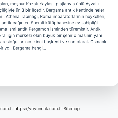
ları, meşhur Kozak Yaylası, plajlarıyla ünlü Ayvalık
çiliğiyle ünlü bir ilçedir. Bergama antik kentinde neler
rı, Athena Tapınağı, Roma imparatorlarının heykelleri,
ve antik çağın en önemli kütüphanesine ev sahipliği
ama ismi antik Pergamon isminden türemiştir. Antik
krallığın merkezi olan büyük bir şehir olmasının yanı
aresioğulları’nın ikinci başkenti ve son olarak Osmanlı
biriydi. Bergama hangi…
.com.tr
https://yoyuncak.com.tr
Sitemap