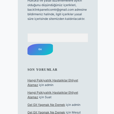
Hukuka ve yasal düzenlemelere aykırı
olduğunu düşündüğünüz içerikleri,
backlinkpanelicomtr@gmail.com
adresine
bildirmeniz halinde, ilgili içerikler yasal
süre içerisinde sitemizden kaldırılacaktır.
Arama
SON YORUMLAR
Hangi Psikiyatrik Hastalıklar Ehliyet
Alamaz
için
admin
Hangi Psikiyatrik Hastalıklar Ehliyet
Alamaz
için
Suat
Gel Git Yapmak Ne Demek
için
admin
Gel Git Yapmak Ne Demek
için
Mesut