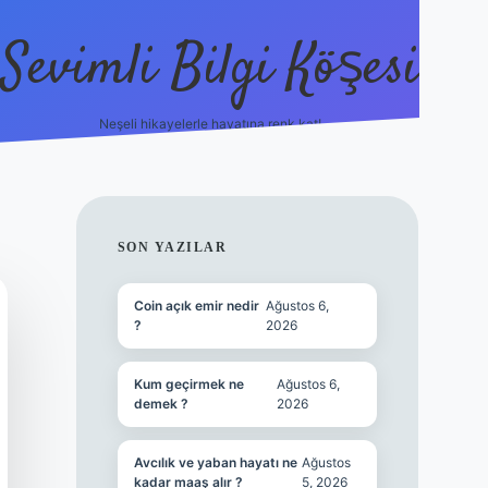
Sevimli Bilgi Köşesi
Neşeli hikayelerle hayatına renk kat!
hiltonbet güncel giriş
h
SIDEBAR
SON YAZILAR
Coin açık emir nedir
Ağustos 6,
?
2026
Kum geçirmek ne
Ağustos 6,
demek ?
2026
Avcılık ve yaban hayatı ne
Ağustos
kadar maaş alır ?
5, 2026