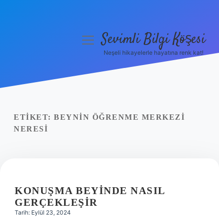
Sevimli Bilgi Köşesi
menüyü
aç
Neşeli hikayelerle hayatına renk kat!
Anasayfa
Gizlilik Politikası
Yasal Uyarı
ETIKET:
BEYNIN ÖĞRENME MERKEZI
NERESI
Hakkımızda
KONUŞMA BEYINDE NASIL
GERÇEKLEŞIR
Tarih: Eylül 23, 2024