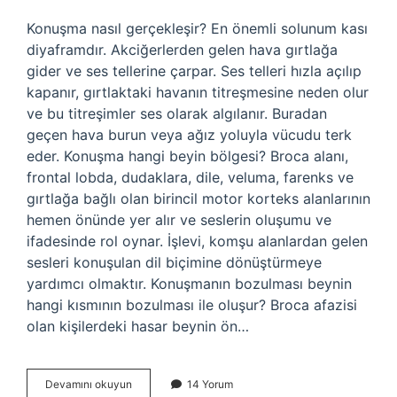
Konuşma nasıl gerçekleşir? En önemli solunum kası
diyaframdır. Akciğerlerden gelen hava gırtlağa
gider ve ses tellerine çarpar. Ses telleri hızla açılıp
kapanır, gırtlaktaki havanın titreşmesine neden olur
ve bu titreşimler ses olarak algılanır. Buradan
geçen hava burun veya ağız yoluyla vücudu terk
eder. Konuşma hangi beyin bölgesi? Broca alanı,
frontal lobda, dudaklara, dile, veluma, farenks ve
gırtlağa bağlı olan birincil motor korteks alanlarının
hemen önünde yer alır ve seslerin oluşumu ve
ifadesinde rol oynar. İşlevi, komşu alanlardan gelen
sesleri konuşulan dil biçimine dönüştürmeye
yardımcı olmaktır. Konuşmanın bozulması beynin
hangi kısmının bozulması ile oluşur? Broca afazisi
olan kişilerdeki hasar beynin ön…
Konuşma
Devamını okuyun
14 Yorum