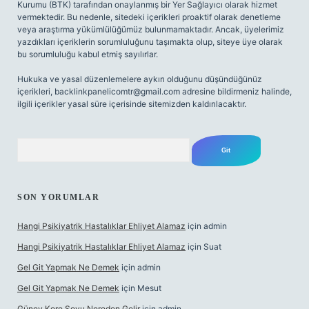
Kurumu (BTK) tarafından onaylanmış bir Yer Sağlayıcı olarak hizmet
vermektedir. Bu nedenle, sitedeki içerikleri proaktif olarak denetleme
veya araştırma yükümlülüğümüz bulunmamaktadır. Ancak, üyelerimiz
yazdıkları içeriklerin sorumluluğunu taşımakta olup, siteye üye olarak
bu sorumluluğu kabul etmiş sayılırlar.
Hukuka ve yasal düzenlemelere aykırı olduğunu düşündüğünüz
içerikleri,
backlinkpanelicomtr@gmail.com
adresine bildirmeniz halinde,
ilgili içerikler yasal süre içerisinde sitemizden kaldırılacaktır.
Arama
SON YORUMLAR
Hangi Psikiyatrik Hastalıklar Ehliyet Alamaz
için
admin
Hangi Psikiyatrik Hastalıklar Ehliyet Alamaz
için
Suat
Gel Git Yapmak Ne Demek
için
admin
Gel Git Yapmak Ne Demek
için
Mesut
Güney Kore Soyu Nereden Gelir
için
admin