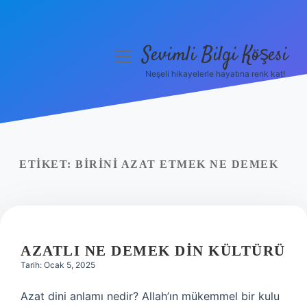
Sevimli Bilgi Köşesi
menüyü
aç
Neşeli hikayelerle hayatına renk kat!
Anasayfa
Gizlilik Politikası
Yasal Uyarı
ETIKET:
BIRINI AZAT ETMEK NE DEMEK
Hakkımızda
AZATLI NE DEMEK DIN KÜLTÜRÜ
Tarih: Ocak 5, 2025
Azat dini anlamı nedir? Allah’ın mükemmel bir kulu