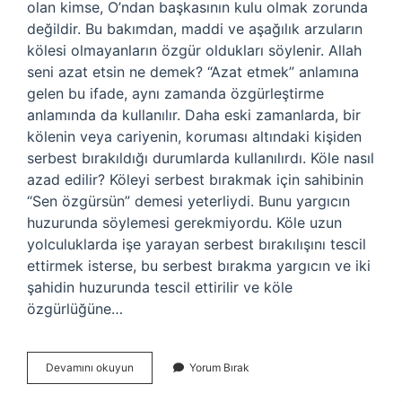
olan kimse, O’ndan başkasının kulu olmak zorunda
değildir. Bu bakımdan, maddi ve aşağılık arzuların
kölesi olmayanların özgür oldukları söylenir. Allah
seni azat etsin ne demek? “Azat etmek” anlamına
gelen bu ifade, aynı zamanda özgürleştirme
anlamında da kullanılır. Daha eski zamanlarda, bir
kölenin veya cariyenin, koruması altındaki kişiden
serbest bırakıldığı durumlarda kullanılırdı. Köle nasıl
azad edilir? Köleyi serbest bırakmak için sahibinin
“Sen özgürsün” demesi yeterliydi. Bunu yargıcın
huzurunda söylemesi gerekmiyordu. Köle uzun
yolculuklarda işe yarayan serbest bırakılışını tescil
ettirmek isterse, bu serbest bırakma yargıcın ve iki
şahidin huzurunda tescil ettirilir ve köle
özgürlüğüne…
Azatlı
Devamını okuyun
Yorum Bırak
Ne
Demek