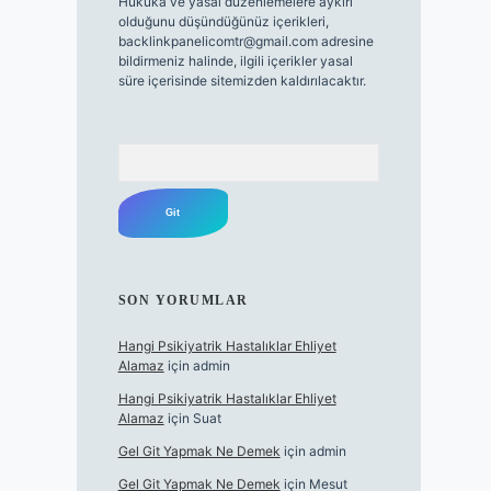
Hukuka ve yasal düzenlemelere aykırı
olduğunu düşündüğünüz içerikleri,
backlinkpanelicomtr@gmail.com
adresine
bildirmeniz halinde, ilgili içerikler yasal
süre içerisinde sitemizden kaldırılacaktır.
Arama
SON YORUMLAR
Hangi Psikiyatrik Hastalıklar Ehliyet
Alamaz
için
admin
Hangi Psikiyatrik Hastalıklar Ehliyet
Alamaz
için
Suat
Gel Git Yapmak Ne Demek
için
admin
Gel Git Yapmak Ne Demek
için
Mesut