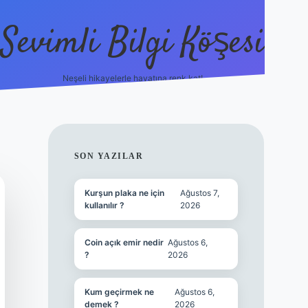
Sevimli Bilgi Köşesi
Neşeli hikayelerle hayatına renk kat!
hiltonbet güncel giriş
h
SIDEBAR
SON YAZILAR
Kurşun plaka ne için
Ağustos 7,
kullanılır ?
2026
Coin açık emir nedir
Ağustos 6,
?
2026
Kum geçirmek ne
Ağustos 6,
demek ?
2026