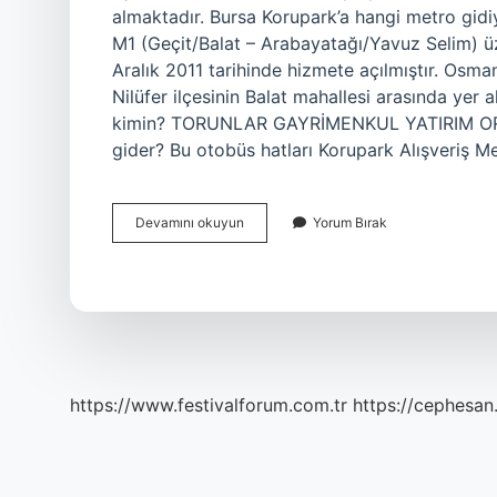
almaktadır. Bursa Korupark’a hangi metro gid
M1 (Geçit/Balat – Arabayatağı/Yavuz Selim) üz
Aralık 2011 tarihinde hizmete açılmıştır. Osm
Nilüfer ilçesinin Balat mahallesi arasında yer 
kimin? TORUNLAR GAYRİMENKUL YATIRIM ORTA
gider? Bu otobüs hatları Korupark Alışveriş M
Bursa
Devamını okuyun
Yorum Bırak
Korupark
Nereye
Bağlı
https://www.festivalforum.com.tr
https://cephesan