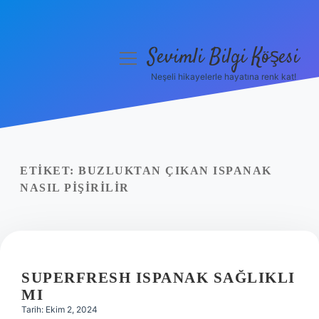
Sevimli Bilgi Köşesi
menüyü
aç
Neşeli hikayelerle hayatına renk kat!
Anasayfa
Gizlilik Politikası
Yasal Uyarı
ETIKET:
BUZLUKTAN ÇIKAN ISPANAK
NASIL PIŞIRILIR
Hakkımızda
SUPERFRESH ISPANAK SAĞLIKLI
MI
Tarih: Ekim 2, 2024