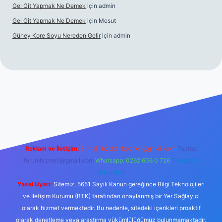
Gel Git Yapmak Ne Demek
için
admin
Gel Git Yapmak Ne Demek
için
Mesut
Güney Kore Soyu Nereden Gelir
için
admin
el giriş
https://tulipbett.net/
Reklam ve İletişim:
E-mail:
backlinkpaneli@gmail.com
Teams:
forumhizmeti@gmail.com
Whatsapp: 0262 606 0 726
Telegram:
@karabul
Yasal Uyarı:
Sitemiz, 5651 Sayılı Kanun gereğince Bilgi Teknolojileri
ve İletişim Kurumu (BTK) tarafından onaylanmış bir Yer Sağlayıcı
olarak hizmet vermektedir. Bu nedenle, sitedeki içerikleri proaktif
olarak denetleme veya araştırma yükümlülüğümüz bulunmamaktadır.