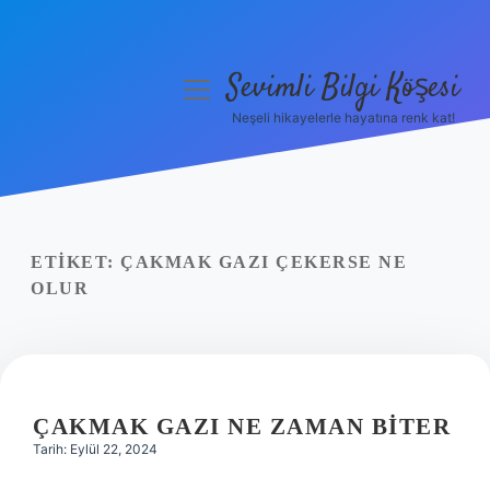
Sevimli Bilgi Köşesi
menüyü
aç
Neşeli hikayelerle hayatına renk kat!
Anasayfa
Gizlilik Politikası
Yasal Uyarı
ETIKET:
ÇAKMAK GAZI ÇEKERSE NE
OLUR
Hakkımızda
ÇAKMAK GAZI NE ZAMAN BITER
Tarih: Eylül 22, 2024