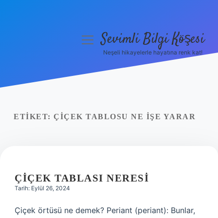
Sevimli Bilgi Köşesi
menüyü
aç
Neşeli hikayelerle hayatına renk kat!
Anasayfa
Gizlilik Politikası
Yasal Uyarı
ETIKET:
ÇIÇEK TABLOSU NE IŞE YARAR
Hakkımızda
ÇIÇEK TABLASI NERESI
Tarih: Eylül 26, 2024
Çiçek örtüsü ne demek? Periant (periant): Bunlar,