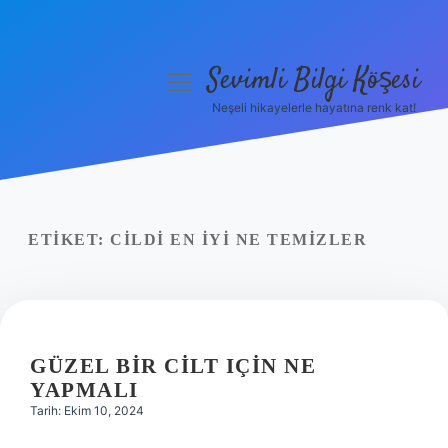
Sevimli Bilgi Köşesi
menüyü
aç
Neşeli hikayelerle hayatına renk kat!
Anasayfa
Gizlilik Politikası
Yasal Uyarı
ETIKET:
CILDI EN IYI NE TEMIZLER
Hakkımızda
GÜZEL BIR CILT IÇIN NE
YAPMALI
Tarih: Ekim 10, 2024