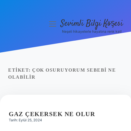
Sevimli Bilgi Köşesi
menüyü
aç
Neşeli hikayelerle hayatına renk kat!
Anasayfa
Gizlilik Politikası
Yasal Uyarı
ETIKET:
ÇOK OSURUYORUM SEBEBI NE
OLABILIR
Hakkımızda
GAZ ÇEKERSEK NE OLUR
Tarih: Eylül 25, 2024