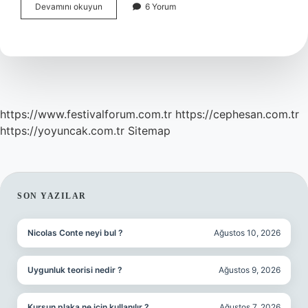
Gaz
Devamını okuyun
6 Yorum
Çekersek
Ne
Olur
https://www.festivalforum.com.tr
https://cephesan.com.tr
https://yoyuncak.com.tr
Sitemap
SIDEBAR
SON YAZILAR
Nicolas Conte neyi bul ?
Ağustos 10, 2026
Uygunluk teorisi nedir ?
Ağustos 9, 2026
Kurşun plaka ne için kullanılır ?
Ağustos 7, 2026