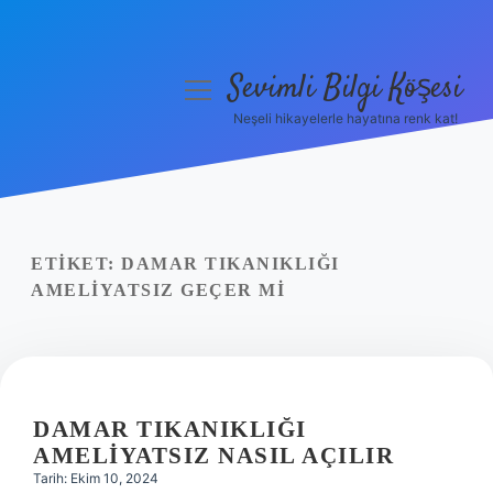
Sevimli Bilgi Köşesi
menüyü
aç
Neşeli hikayelerle hayatına renk kat!
Anasayfa
Gizlilik Politikası
Yasal Uyarı
ETIKET:
DAMAR TIKANIKLIĞI
AMELIYATSIZ GEÇER MI
Hakkımızda
DAMAR TIKANIKLIĞI
AMELIYATSIZ NASIL AÇILIR
Tarih: Ekim 10, 2024