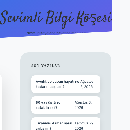
Sevimli Bilgi Köşesi
Neşeli hikayelerle hayatına renk kat!
hiltonbet güncel giriş
htt
SIDEBAR
SON YAZILAR
Avcılık ve yaban hayatı ne
Ağustos
kadar maaş alır ?
5, 2026
80 yaş üstü ev
Ağustos 3,
satabilir mi ?
2026
Tıkanmış damar nasıl
Temmuz 29,
anlaşılır ?
2026