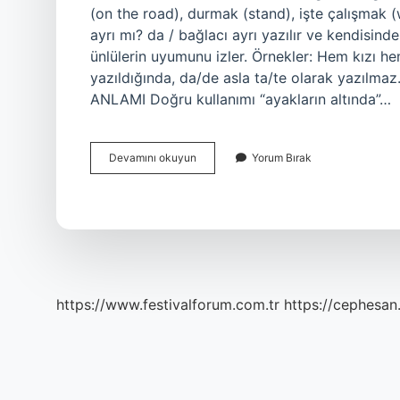
(on the road), durmak (stand), işte çalışmak 
ayrı mı? da / bağlacı ayrı yazılır ve kendisin
ünlülerin uyumunu izler. Örnekler: Hem kızı he
yazıldığında, da/de asla ta/te olarak yazılma
ANLAMI Doğru kullanımı “ayakların altında”…
Ayak
Devamını okuyun
Yorum Bırak
Da
Nasıl
Yazılır
https://www.festivalforum.com.tr
https://cephesan