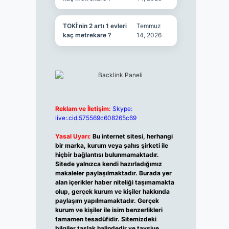
TOKİ’nin 2 artı 1 evleri
Temmuz
kaç metrekare ?
14, 2026
Reklam ve İletişim:
Skype:
live:.cid.575569c608265c69
Yasal Uyarı:
Bu internet sitesi, herhangi
bir marka, kurum veya şahıs şirketi ile
hiçbir bağlantısı bulunmamaktadır.
Sitede yalnızca kendi hazırladığımız
makaleler paylaşılmaktadır. Burada yer
alan içerikler haber niteliği taşımamakta
olup, gerçek kurum ve kişiler hakkında
paylaşım yapılmamaktadır. Gerçek
kurum ve kişiler ile isim benzerlikleri
tamamen tesadüfidir. Sitemizdeki
bilgiler taslak halindedir ve tavsiye