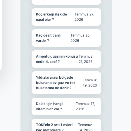
Koç erkeği ilişkide
Temmuz 27,
nasıl olur ?
2026
Kaç cesit canlı
Temmuz 25,
vardır ?
2026
Amentü duasının konusu
Temmuz
nedir 4. sınıf ?
21, 2026
Yıldızlararası bölgede
Temmuz
bulunan dev gaz ve toz
19, 2026
bulutlarına ne denir ?
Dalak için hangi
Temmuz 17,
vitaminler var ?
2026
TOKİ’nin 2 artı 1 evleri
Temmuz
kaç metrekare ?
14, 2026