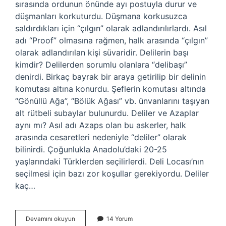
sırasında ordunun önünde ayı postuyla durur ve
düşmanları korkuturdu. Düşmana korkusuzca
saldırdıkları için “çılgın” olarak adlandırılırlardı. Asıl
adı “Proof” olmasına rağmen, halk arasında “çılgın”
olarak adlandırılan kişi süvaridir. Delilerin başı
kimdir? Delilerden sorumlu olanlara “delibaşı”
denirdi. Birkaç bayrak bir araya getirilip bir delinin
komutası altına konurdu. Şeflerin komutası altında
“Gönüllü Ağa”, “Bölük Ağası” vb. ünvanlarını taşıyan
alt rütbeli subaylar bulunurdu. Deliler ve Azaplar
aynı mı? Asıl adı Azaps olan bu askerler, halk
arasında cesaretleri nedeniyle “deliler” olarak
bilinirdi. Çoğunlukla Anadolu’daki 20-25
yaşlarındaki Türklerden seçilirlerdi. Deli Locası’nın
seçilmesi için bazı zor koşullar gerekiyordu. Deliler
kaç…
Tarihte
Devamını okuyun
14 Yorum