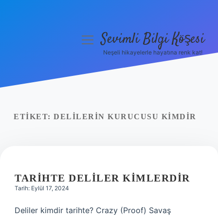
Sevimli Bilgi Köşesi
menüyü
aç
Neşeli hikayelerle hayatına renk kat!
Anasayfa
Gizlilik Politikası
Yasal Uyarı
ETIKET:
DELILERIN KURUCUSU KIMDIR
Hakkımızda
TARIHTE DELILER KIMLERDIR
Tarih: Eylül 17, 2024
Deliler kimdir tarihte? Crazy (Proof) Savaş